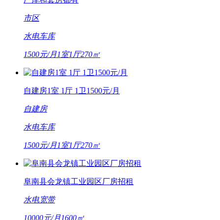
市区
水电
车库
1500元/月
1室1厅
270㎡
自建房1室 1厅 1卫1500元/月
自建房
水电
车库
1500元/月
1室1厅
270㎡
阜南县会龙镇工业园区厂房招租
水电
宽带
10000元/月
1600㎡