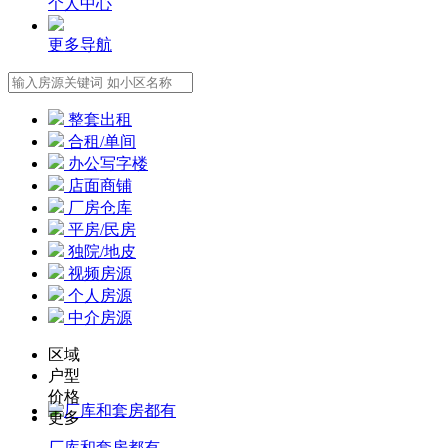
个人中心
更多导航
整套出租
合租/单间
办公写字楼
店面商铺
厂房仓库
平房/民房
独院/地皮
视频房源
个人房源
中介房源
区域
户型
价格
更多
厂库和套房都有