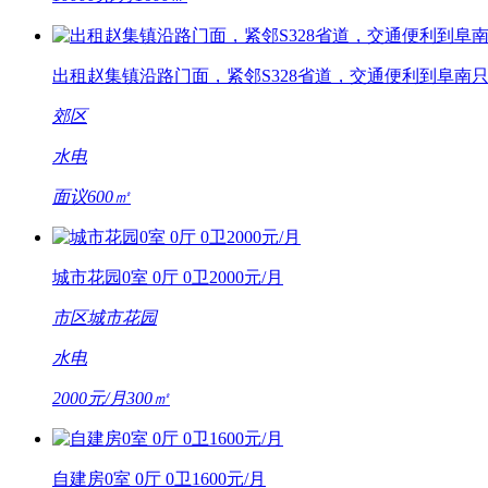
出租赵集镇沿路门面，紧邻S328省道，交通便利到阜南只
郊区
水电
面议
600㎡
城市花园0室 0厅 0卫2000元/月
市区
城市花园
水电
2000元/月
300㎡
自建房0室 0厅 0卫1600元/月