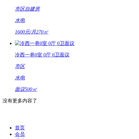
市区
自建房
水电
1600元/月
270㎡
冷西一巷0室 0厅 0卫面议
市区
水电
面议
500㎡
没有更多内容了
首页
会员