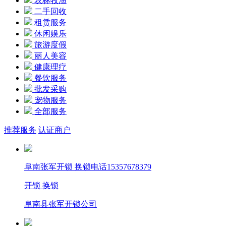
农林牧渔
二手回收
租赁服务
休闲娱乐
旅游度假
丽人美容
健康理疗
餐饮服务
批发采购
宠物服务
全部服务
推荐服务
认证商户
阜南张军开锁 换锁电话15357678379
开锁 换锁
阜南县张军开锁公司