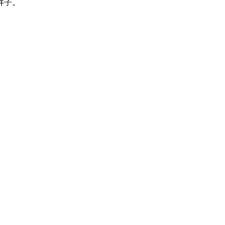
样子。
。