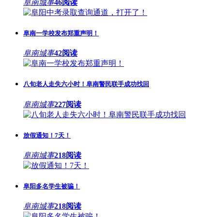
阜南城事
46阅读
阜南一学校发布郑重声明！
阜南城事
42阅读
八旬老人走失六小时！阜南警民联手成功找回
阜南城事
227阅读
放假通知！7天！
阜南城事
218阅读
阜阳多名学生被骗！
阜南城事
218阅读