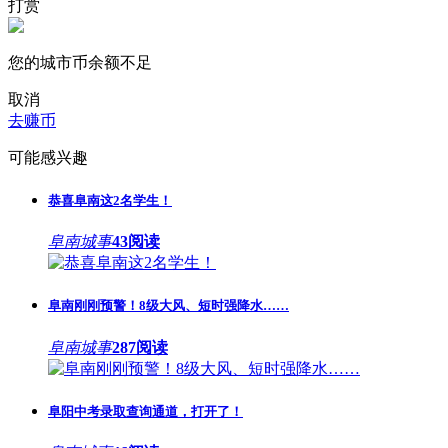
打赏
您的城市币余额不足
取消
去赚币
可能感兴趣
恭喜阜南这2名学生！
阜南城事
43阅读
阜南刚刚预警！8级大风、短时强降水……
阜南城事
287阅读
阜阳中考录取查询通道，打开了！